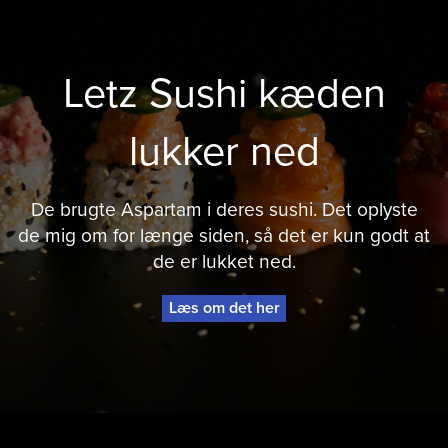
Letz Sushi kæden
lukker ned
De brugte Aspartam i deres sushi. Det oplyste
de mig om for længe siden, så det er kun godt at
de er lukket ned.
Læs om det her