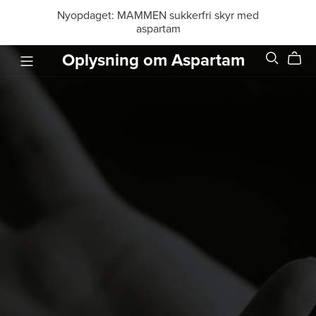
Nyopdaget: MAMMEN sukkerfri skyr med
aspartam
Oplysning om Aspartam