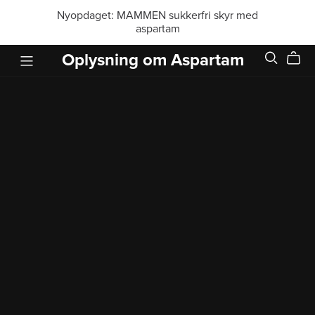
Nyopdaget: MAMMEN sukkerfri skyr med
aspartam
Oplysning om Aspartam