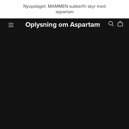
Nyopdaget: MAMMEN sukkerfri skyr med
aspartam
Oplysning om Aspartam