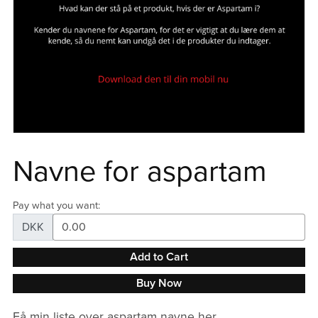
Navne for aspartam
Pay what you want:
DKK
Add to Cart
Buy Now
Få min liste over aspartam navne her.