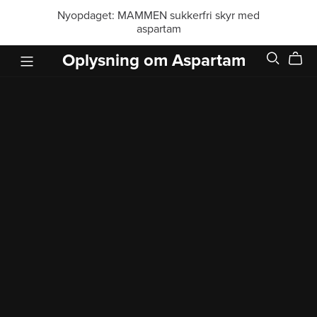
Nyopdaget: MAMMEN sukkerfri skyr med
aspartam
Oplysning om Aspartam