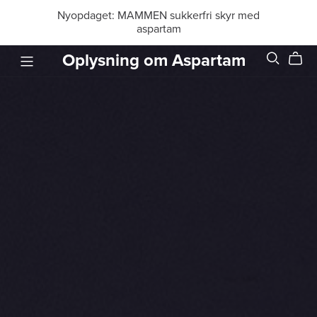
Nyopdaget: MAMMEN sukkerfri skyr med
aspartam
Oplysning om Aspartam