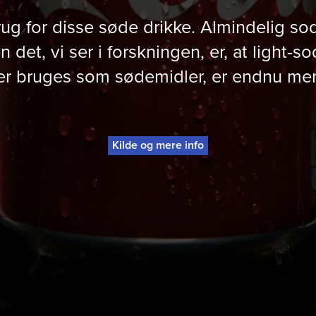
rug for disse søde drikke. Almindelig s
n det, vi ser i forskningen, er, at light-
der bruges som sødemidler, er endnu mer
Kilde og mere info