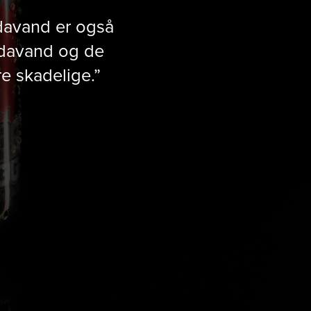
odavand er også
sodavand og de
e skadelige.”