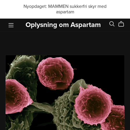
Nyopdaget: MAMMEN sukkerfri skyr med
aspartam
Oplysning om Aspartam