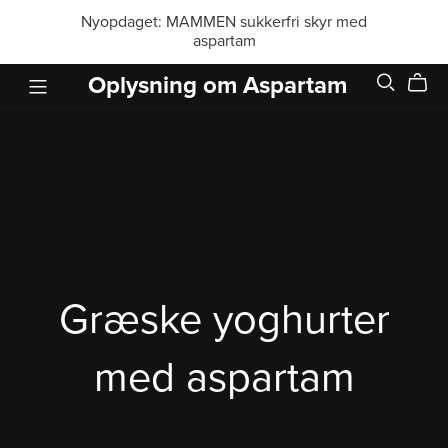
Nyopdaget: MAMMEN sukkerfri skyr med
aspartam
Oplysning om Aspartam
Græske yoghurter
med aspartam