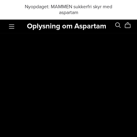
Nyopdaget: MAMMEN sukkerfri skyr med
aspartam
Oplysning om Aspartam