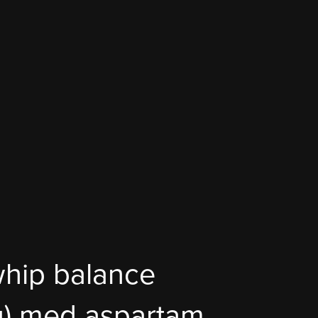
whip balance
ig) med aspartam