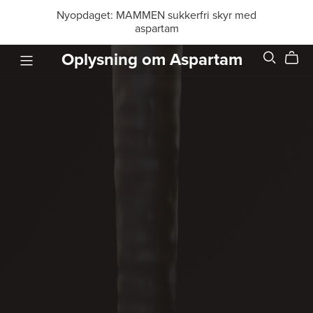
Nyopdaget: MAMMEN sukkerfri skyr med
aspartam
Oplysning om Aspartam