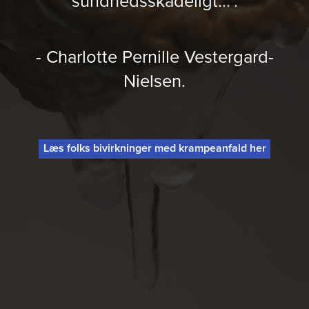
sundhedsskadeligt...".
- Charlotte Pernille Vestergard-
Nielsen.
Læs folks bivirkninger med krampeanfald her