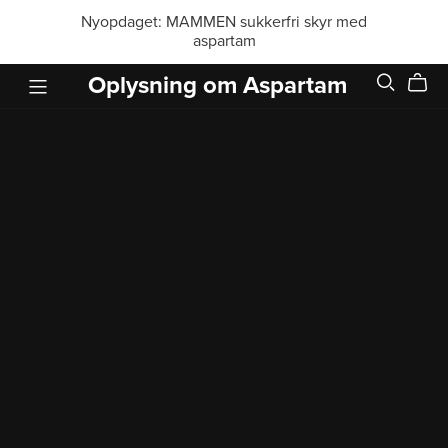
Nyopdaget: MAMMEN sukkerfri skyr med
aspartam
Oplysning om Aspartam