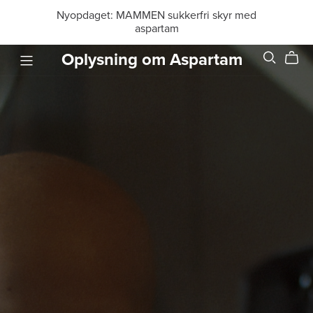
Nyopdaget: MAMMEN sukkerfri skyr med
aspartam
Oplysning om Aspartam