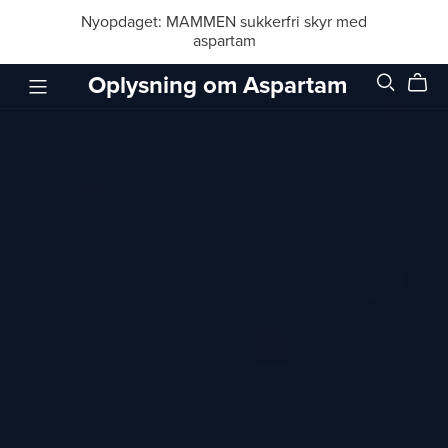
Nyopdaget: MAMMEN sukkerfri skyr med
aspartam
Oplysning om Aspartam